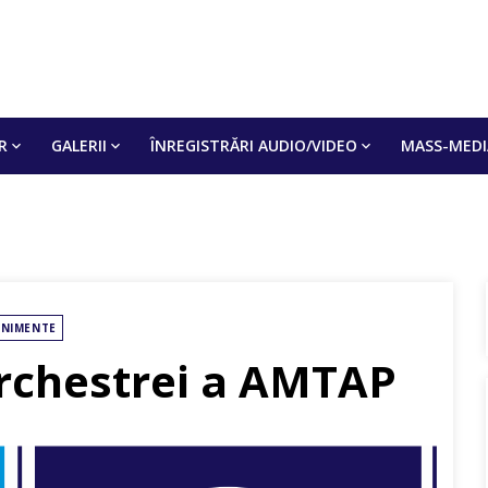
VITATE. EXCELENȚĂ
R
GALERII
ÎNREGISTRĂRI AUDIO/VIDEO
MASS-MEDI
ENIMENTE
Orchestrei a AMTAP