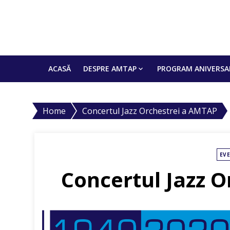
Skip
to
TRADIȚIE. CREATI
content
ACASĂ
DESPRE AMTAP
PROGRAM ANIVERSA
Home
Concertul Jazz Orchestrei a AMTAP
EV
Concertul Jazz 