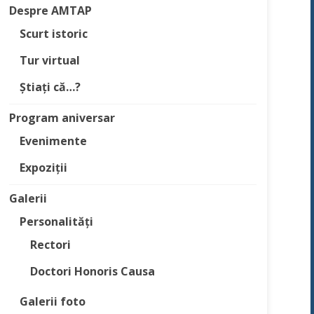
Despre AMTAP
Scurt istoric
Tur virtual
Știați că…?
Program aniversar
Evenimente
Expoziții
Galerii
Personalități
Rectori
Doctori Honoris Causa
Galerii foto