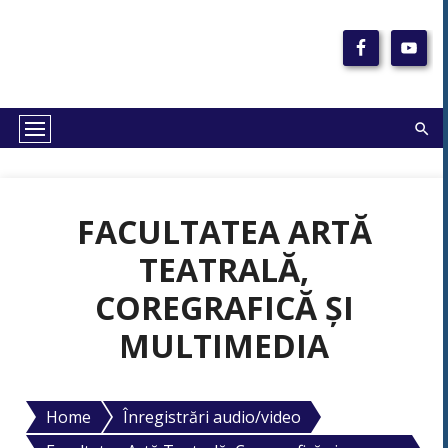
Skip
to
TRADIȚIE. CREATIVITATE.
content
EXCELENȚĂ
FACULTATEA ARTĂ
TEATRALĂ,
COREGRAFICĂ ȘI
MULTIMEDIA
Home
Înregistrări audio/video